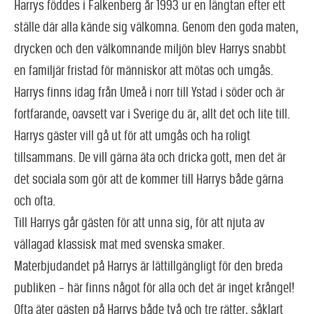
Harrys föddes i Falkenberg år 1993 ur en längtan efter ett
ställe där alla kände sig välkomna. Genom den goda maten,
drycken och den välkomnande miljön blev Harrys snabbt
en familjär fristad för människor att mötas och umgås.
Harrys finns idag från Umeå i norr till Ystad i söder och är
fortfarande, oavsett var i Sverige du är, allt det och lite till.
Harrys gäster vill gå ut för att umgås och ha roligt
tillsammans. De vill gärna äta och dricka gott, men det är
det sociala som gör att de kommer till Harrys både gärna
och ofta.
Till Harrys går gästen för att unna sig, för att njuta av
vällagad klassisk mat med svenska smaker.
Materbjudandet på Harrys är lättillgängligt för den breda
publiken – här finns något för alla och det är inget krångel!
Ofta äter gästen på Harrys både två och tre rätter, såklart